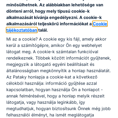
minősülhetnek. Az alábbiakban lehetősége van
dönteni arról, hogy mely típusú cookie-k
alkalmazását kívánja engedélyezni. A cookie-k
alkalmazásáról teljeskörű információkat a
Cookie
tájékoztatóban
talál.
Mi az a cookie? A cookie egy kis fájl, amely akkor
kerül a számítógépre, amikor Ön egy webhelyet
VII. Bringás tábor
látogat meg. A cookie-k számtalan funkcióval
rendelkeznek. Többek között információt gyűjtenek,
VII. Bringás tábor = újabb
rekorddöntögetés
megjegyzik a látogató egyéni beállításait és
általánosságban megkönnyítik a honlap használatát.
2026. júl. 22.
HA
Az Pataky honlapja a cookie-kat a következő
célokból használja: információ gyűjtése azzal
kapcsolatban, hogyan használja Ön a honlapot -
annak felmérésével, hogy a honlap melyik részeit
látogatja, vagy használja leginkább, így
megtudhatjuk, hogyan biztosítsunk Önnek még jobb
felhasználói élményt, ha ismét meglátogatja