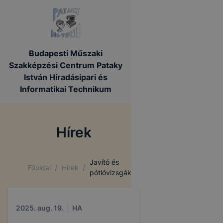
Budapesti Műszaki
Szakképzési Centrum Pataky
István Híradásipari és
Informatikai Technikum
Hírek
Javító és
/
/
Főoldal
Hírek
pótlóvizsgák
2025. aug. 19.
HA