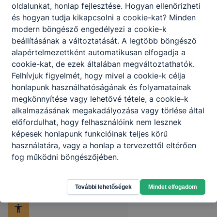
Partnereink
oldalunkat, honlap fejlesztése. Hogyan ellenőrizheti
és hogyan tudja kikapcsolni a cookie-kat? Minden
modern böngésző engedélyezi a cookie-k
beállításának a változtatását. A legtöbb böngésző
alapértelmezettként automatikusan elfogadja a
cookie-kat, de ezek általában megváltoztathatók.
Felhívjuk figyelmét, hogy mivel a cookie-k célja
honlapunk használhatóságának és folyamatainak
megkönnyítése vagy lehetővé tétele, a cookie-k
alkalmazásának megakadályozása vagy törlése által
előfordulhat, hogy felhasználóink nem lesznek
képesek honlapunk funkcióinak teljes körű
használatára, vagy a honlap a tervezettől eltérően
fog működni böngészőjében.
További lehetőségek
Mindet elfogadom