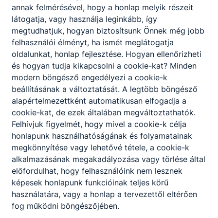
annak felmérésével, hogy a honlap melyik részeit
Budapesti
látogatja, vagy használja leginkább, így
Műszaki
megtudhatjuk, hogyan biztosítsunk Önnek még jobb
felhasználói élményt, ha ismét meglátogatja
Szakképzési
oldalunkat, honlap fejlesztése. Hogyan ellenőrizheti
Centrum
és hogyan tudja kikapcsolni a cookie-kat? Minden
Pataky
modern böngésző engedélyezi a cookie-k
István
beállításának a változtatását. A legtöbb böngésző
alapértelmezettként automatikusan elfogadja a
Híradásipari
cookie-kat, de ezek általában megváltoztathatók.
és
Felhívjuk figyelmét, hogy mivel a cookie-k célja
Informatikai
honlapunk használhatóságának és folyamatainak
Technikum
megkönnyítése vagy lehetővé tétele, a cookie-k
alkalmazásának megakadályozása vagy törlése által
előfordulhat, hogy felhasználóink nem lesznek
1101 Budapest,
képesek honlapunk funkcióinak teljes körű
Salgótarjáni út
használatára, vagy a honlap a tervezettől eltérően
53./b
fog működni böngészőjében.