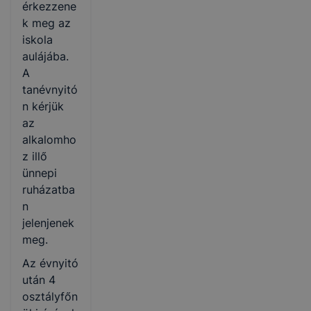
érkezzene
k meg az
iskola
aulájába.
A
tanévnyitó
n kérjük
az
alkalomho
z illő
ünnepi
ruházatba
n
jelenjenek
meg.
Az évnyitó
után 4
osztályfőn