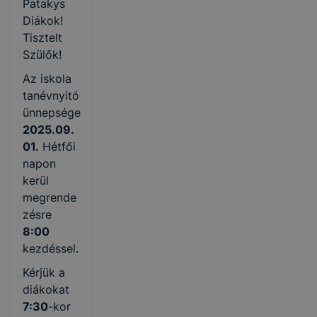
Patakys
Diákok!
Tisztelt
Szülők!
Az iskola
tanévnyitó
ünnepsége
2025.09.
01.
Hétfői
napon
kerül
megrende
zésre
8:00
kezdéssel.
Kérjük a
diákokat
7:30
-kor