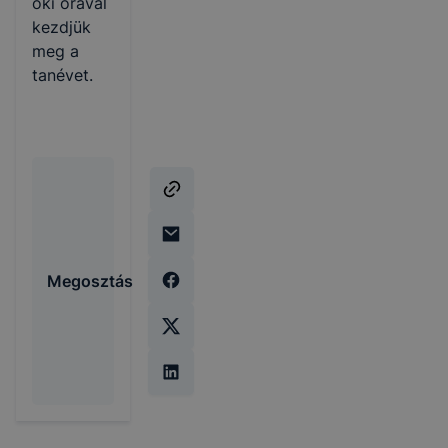
öki órával
kezdjük
meg a
tanévet.
Megosztás