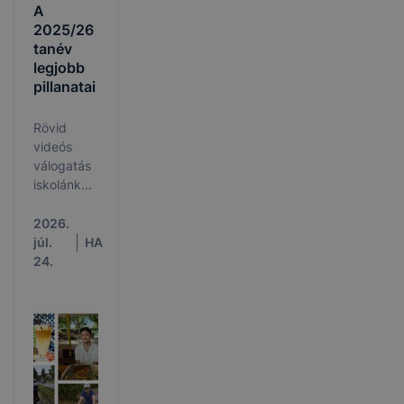
A
2025/26
tanév
legjobb
pillanatai
Rövid
videós
válogatás
iskolánk
életéből
2026.
júl.
HA
24.