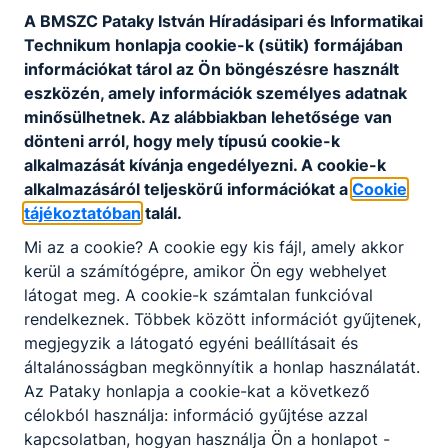
A BMSZC Pataky István Híradásipari és Informatikai
Technikum honlapja cookie-k (sütik) formájában
információkat tárol az Ön böngészésre használt
eszközén, amely információk személyes adatnak
minősülhetnek. Az alábbiakban lehetősége van
dönteni arról, hogy mely típusú cookie-k
alkalmazását kívánja engedélyezni. A cookie-k
alkalmazásáról teljeskörű információkat a
Cookie
tájékoztatóban
talál.
Mi az a cookie? A cookie egy kis fájl, amely akkor
kerül a számítógépre, amikor Ön egy webhelyet
látogat meg. A cookie-k számtalan funkcióval
rendelkeznek. Többek között információt gyűjtenek,
megjegyzik a látogató egyéni beállításait és
általánosságban megkönnyítik a honlap használatát.
Az Pataky honlapja a cookie-kat a következő
célokból használja: információ gyűjtése azzal
kapcsolatban, hogyan használja Ön a honlapot -