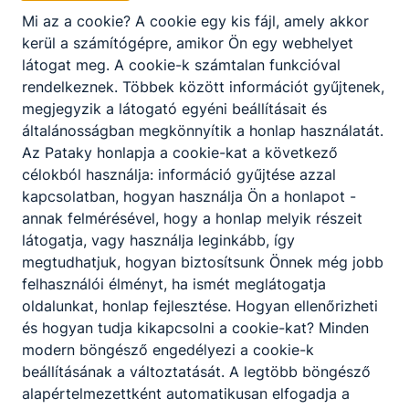
Mi az a cookie? A cookie egy kis fájl, amely akkor
kerül a számítógépre, amikor Ön egy webhelyet
látogat meg. A cookie-k számtalan funkcióval
rendelkeznek. Többek között információt gyűjtenek,
megjegyzik a látogató egyéni beállításait és
általánosságban megkönnyítik a honlap használatát.
A 2025/26 tanév legjobb pillanatai
Az Pataky honlapja a cookie-kat a következő
célokból használja: információ gyűjtése azzal
Rövid videós válogatás iskolánk életéből
kapcsolatban, hogyan használja Ön a honlapot -
annak felmérésével, hogy a honlap melyik részeit
2026. júl. 24.
HA
látogatja, vagy használja leginkább, így
megtudhatjuk, hogyan biztosítsunk Önnek még jobb
felhasználói élményt, ha ismét meglátogatja
oldalunkat, honlap fejlesztése. Hogyan ellenőrizheti
és hogyan tudja kikapcsolni a cookie-kat? Minden
modern böngésző engedélyezi a cookie-k
beállításának a változtatását. A legtöbb böngésző
alapértelmezettként automatikusan elfogadja a