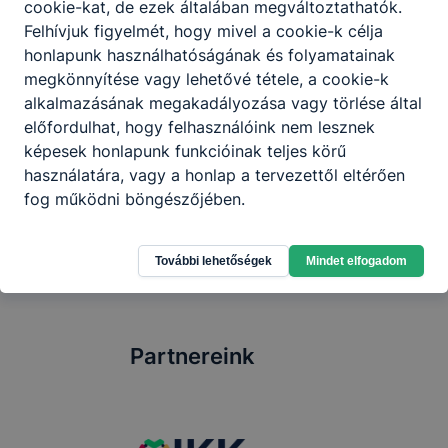
cookie-kat, de ezek általában megváltoztathatók.
Felhívjuk figyelmét, hogy mivel a cookie-k célja
honlapunk használhatóságának és folyamatainak
megkönnyítése vagy lehetővé tétele, a cookie-k
VII. Bringás tábor
alkalmazásának megakadályozása vagy törlése által
előfordulhat, hogy felhasználóink nem lesznek
VII. Bringás tábor = újabb rekorddöntögetés
képesek honlapunk funkcióinak teljes körű
használatára, vagy a honlap a tervezettől eltérően
2026. júl. 22.
HA
fog működni böngészőjében.
További lehetőségek
Mindet elfogadom
Partnereink