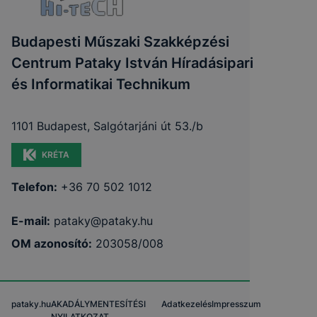
Budapesti Műszaki Szakképzési
Centrum Pataky István Híradásipari
és Informatikai Technikum
1101 Budapest, Salgótarjáni út 53./b
KRÉTA
Telefon:
+36 70 502 1012
E-mail:
pataky@pataky.hu
OM azonosító:
203058/008
pataky.hu
AKADÁLYMENTESÍTÉSI
Adatkezelés
Impresszum
NYILATKOZAT