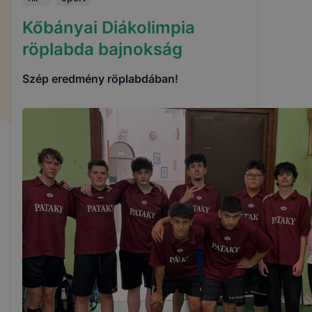
Kőbányai Diákolimpia
röplabda bajnokság
Szép eredmény röplabdában!