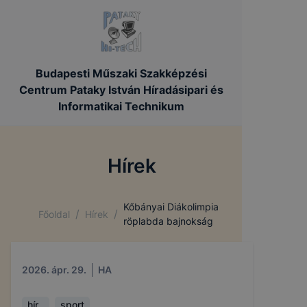
Budapesti Műszaki Szakképzési
Centrum Pataky István Híradásipari és
Informatikai Technikum
Hírek
Kőbányai Diákolimpia
/
/
Főoldal
Hírek
röplabda bajnokság
2026. ápr. 29.
HA
hír
sport