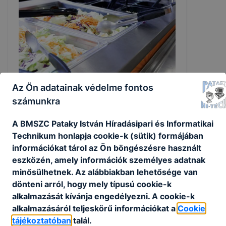
Az Ön adatainak védelme fontos
számunkra
Pályázati felhívás büfé üzemeltetésére -
2026/27 tanév
A BMSZC Pataky István Híradásipari és Informatikai
Technikum honlapja cookie-k (sütik) formájában
Pályázathoz szükséges dokumentáció
információkat tárol az Ön böngészésre használt
eszközén, amely információk személyes adatnak
2026. júl. 29.
HA
minősülhetnek. Az alábbiakban lehetősége van
dönteni arról, hogy mely típusú cookie-k
alkalmazását kívánja engedélyezni. A cookie-k
alkalmazásáról teljeskörű információkat a
Cookie
tájékoztatóban
talál.