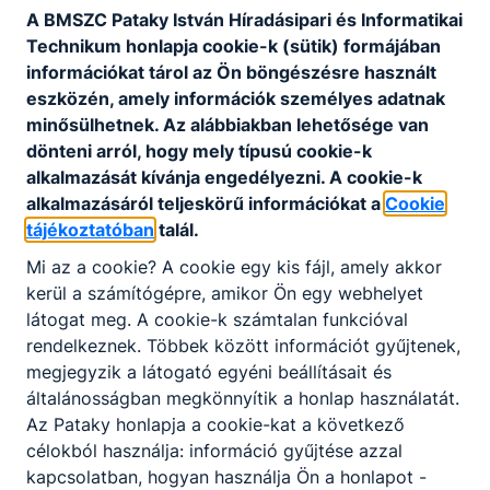
A BMSZC Pataky István Híradásipari és Informatikai
Technikum honlapja cookie-k (sütik) formájában
információkat tárol az Ön böngészésre használt
eszközén, amely információk személyes adatnak
minősülhetnek. Az alábbiakban lehetősége van
dönteni arról, hogy mely típusú cookie-k
alkalmazását kívánja engedélyezni. A cookie-k
alkalmazásáról teljeskörű információkat a
Cookie
tájékoztatóban
talál.
Mi az a cookie? A cookie egy kis fájl, amely akkor
kerül a számítógépre, amikor Ön egy webhelyet
látogat meg. A cookie-k számtalan funkcióval
rendelkeznek. Többek között információt gyűjtenek,
megjegyzik a látogató egyéni beállításait és
általánosságban megkönnyítik a honlap használatát.
Az Pataky honlapja a cookie-kat a következő
célokból használja: információ gyűjtése azzal
kapcsolatban, hogyan használja Ön a honlapot -