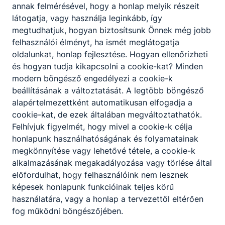
annak felmérésével, hogy a honlap melyik részeit
Budapesti
látogatja, vagy használja leginkább, így
Műszaki
megtudhatjuk, hogyan biztosítsunk Önnek még jobb
felhasználói élményt, ha ismét meglátogatja
Szakképzési
oldalunkat, honlap fejlesztése. Hogyan ellenőrizheti
Centrum
és hogyan tudja kikapcsolni a cookie-kat? Minden
Pataky
modern böngésző engedélyezi a cookie-k
István
beállításának a változtatását. A legtöbb böngésző
alapértelmezettként automatikusan elfogadja a
Híradásipari
cookie-kat, de ezek általában megváltoztathatók.
és
Felhívjuk figyelmét, hogy mivel a cookie-k célja
Informatikai
honlapunk használhatóságának és folyamatainak
Technikum
megkönnyítése vagy lehetővé tétele, a cookie-k
alkalmazásának megakadályozása vagy törlése által
előfordulhat, hogy felhasználóink nem lesznek
1101 Budapest,
képesek honlapunk funkcióinak teljes körű
Salgótarjáni út
használatára, vagy a honlap a tervezettől eltérően
53./b
fog működni böngészőjében.
KRÉTA