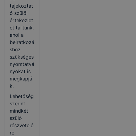
tájékoztat
ó szülői
értekezlet
et tartunk,
ahol a
beiratkozá
shoz
szükséges
nyomtatvá
nyokat is
megkapjá
k.
Lehetőség
szerint
mindkét
szülő
részvételé
re