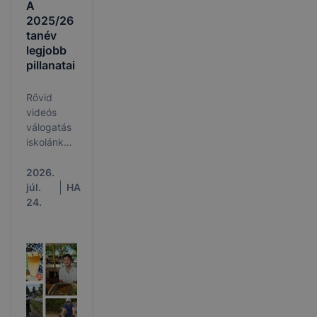
A
2025/26
tanév
legjobb
pillanatai
Rövid
videós
válogatás
iskolánk
életéből
2026.
júl.
HA
24.