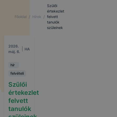
Szülői
értekezlet
/
/
Főoldal
Hírek
felvett
tanulók
szüleinek
2026.
HA
máj. 6.
hír
felvételi
Szülői
értekezlet
felvett
tanulók
szüleinek